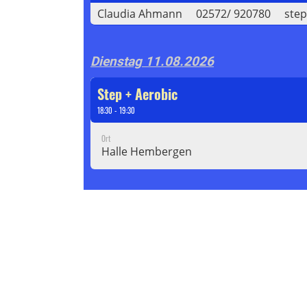
Claudia Ahmann
02572/ 920780
ste
Dienstag 11.08.2026
Step + Aerobic
18:30 - 19:30
Ort
Halle Hembergen